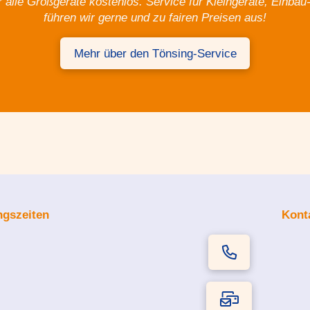
r alle Großgeräte kostenlos. Service für Kleingeräte, Einb
führen wir gerne und zu fairen Preisen aus!
Mehr über den Tönsing-Service
ngszeiten
Kont