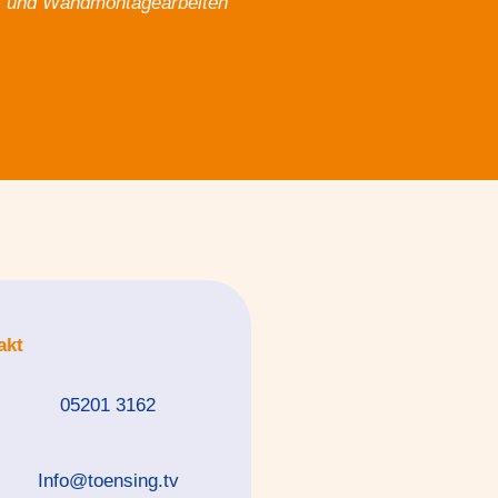
au- und Wandmontagearbeiten
akt
05201 3162
Info@toensing.tv