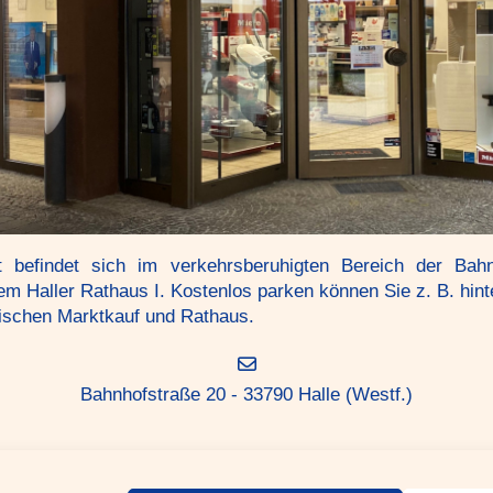
 befindet sich im verkehrsberuhigten Bereich der Bah
em Haller Rathaus I. Kostenlos parken können Sie z. B. hin
ischen Marktkauf und Rathaus.
Bahnhofstraße 20 - 33790 Halle (Westf.)