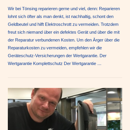
Wir bei Tönsing reparieren gerne und viel, denn: Reparieren
lohnt sich öfter als man denkt, ist nachhaltig, schont den
Geldbeutel und hilft Elektroschrott zu vermeiden. Trotzdem
freut sich niemand über ein defektes Gerät und über die mit
der Reparatur verbundenen Kosten. Um den Ärger über die
Reparaturkosten zu vermeiden, empfehlen wir die
Geräteschutz-Versicherungen der Wertgarantie. Der
Wertgarantie Komplettschutz Der Wertgarantie …
VIEW POST