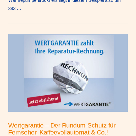
Wärmepumpentrockners liegt in diesem Beispiel also um
383 …
VIEW POST
Wertgarantie – Der Rundum-Schutz für
Fernseher, Kaffeevollautomat & Co.!